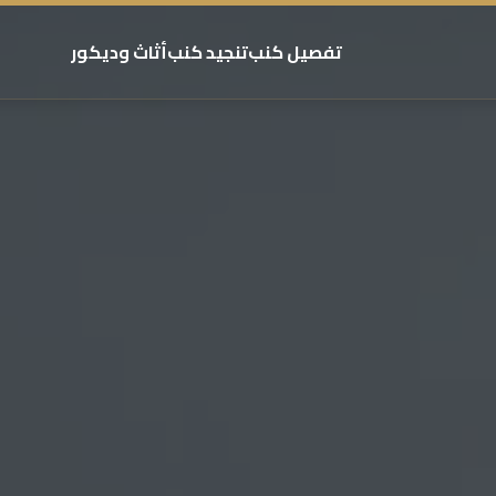
تفصيل كنب
تنجيد كنب
أثاث وديكور