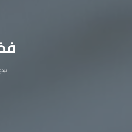
فخا
نبدع