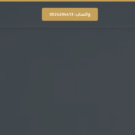
واتساب: 0524204413