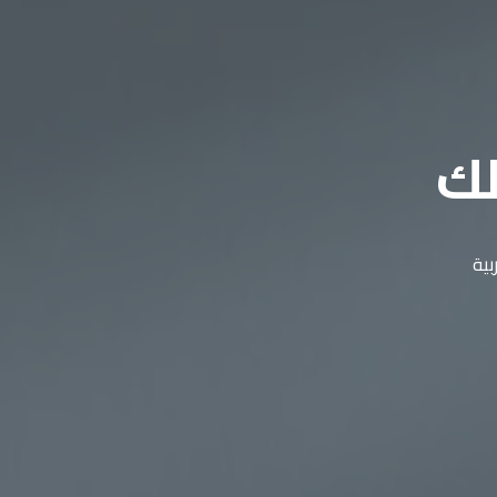
لك
بية