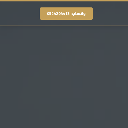
واتساب: 0524204413