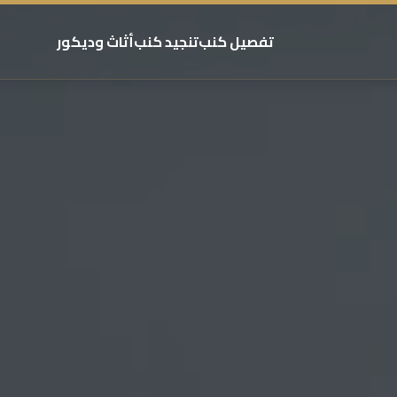
تفصيل كنب
تنجيد كنب
أثاث وديكور