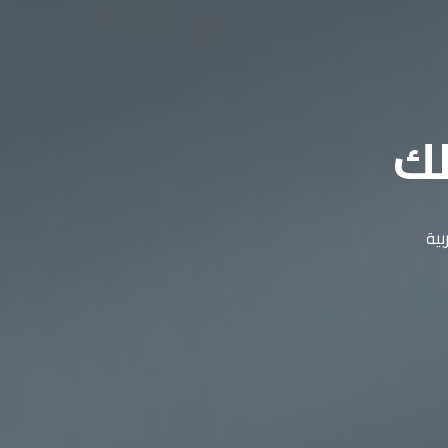
لك
بية