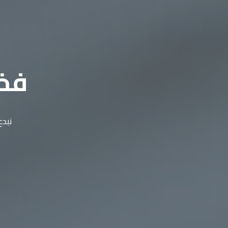
فخا
نبدع