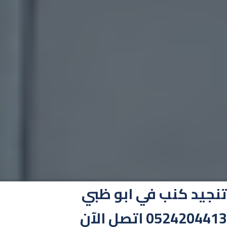
تنجيد كنب في ابو ظبي
0524204413 اتصل الآن