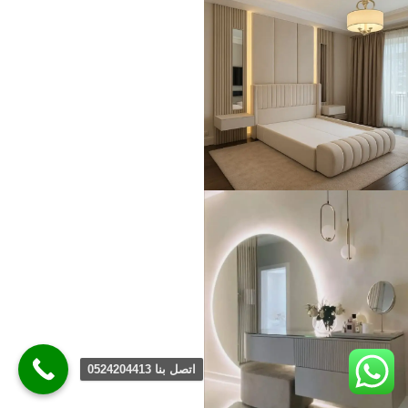
اتصل بنا 0524204413