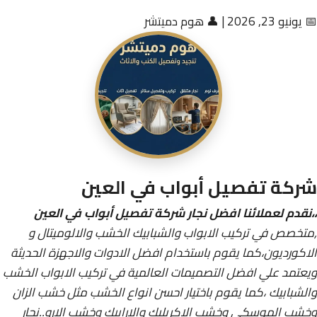
📅 يونيو 23, 2026
|
👤 هوم دميتشر
شركة تفصيل أبواب في العين
،،نقدم لعملائنا افضل نجار شركة تفصيل أبواب في العين
,متخصص في تركيب الابواب والشبابيك الخشب والالوميتال و
الاكورديون،كما يقوم باستخدام افضل الادوات والاجهزة الحديثة
ويعتمد علي افضل التصميمات العالمية في تركيب الابواب الخشب
والشبابيك ،كما يقوم باختيار احسن انواع الخشب مثل خشب الزان
وخشب الموسكي وخشب الاكريليك والارابيك وخشب الارو..نجار