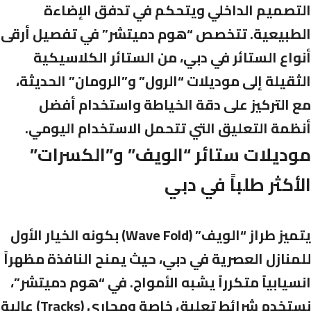
التصميم الداخلي ويتحكم في تدفق الإضاءة
الطبيعية. تتخصص “هوم دميتشر” في تفصيل أرقى
أنواع الستائر في دبي، من الستائر الكلاسيكية
الثقيلة إلى موديلات “الرول” و”الرومان” الحديثة،
مع التركيز على دقة الخياطة واستخدام أفضل
أنظمة التعليق التي تتحمل الاستخدام اليومي.
موديلات ستائر “الويف” و”الكسرات”
الأكثر طلباً في دبي
يتميز طراز “الويف” (Wave Fold) بكونه الخيار الأول
للمنازل العصرية في دبي، حيث يمنح النافذة مظهراً
انسيابياً متكرراً يشبه الأمواج. في “هوم دميتشر”،
نستخدم شرائط تعليق خاصة ومجاري (Tracks) عالية