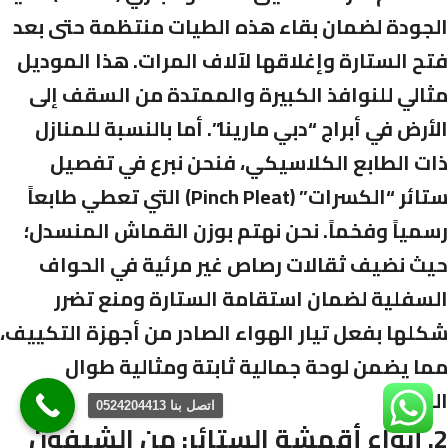
الجودة لضمان بقاء هذه الطيات منتظمة حتى بعد
فتح الستارة وإغلاقها لآلاف المرات. هذا الموديل
مثالي للنوافذ الكبيرة والممتدة من السقف إلى
الأرض في أبراج “دبي مارينا”. أما بالنسبة للمنازل
ذات الطابع الكلاسيكي، فنحن نبرع في تفصيل
ستائر “الكسرات” (Pinch Pleat) التي تعطي طابعاً
رسمياً وفخماً. نحن نهتم بوزن القماش المنسدل؛
حيث نضيف ثقالات رصاص غير مرئية في الحواف
السفلية لضمان استقامة الستارة ومنع تضرر
شكلها بفعل تيار الهواء الصادر من أجهزة التكييف،
مما يضمن لوحة جمالية ثابتة ومثالية طوال
الوقت.
اتصل بنا 0524204413
2. أنواع أقمشة الستائر: من الشيفون