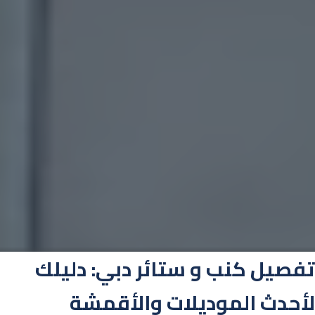
تفصيل كنب و ستائر دبي: دليلك
لأحدث الموديلات والأقمشة