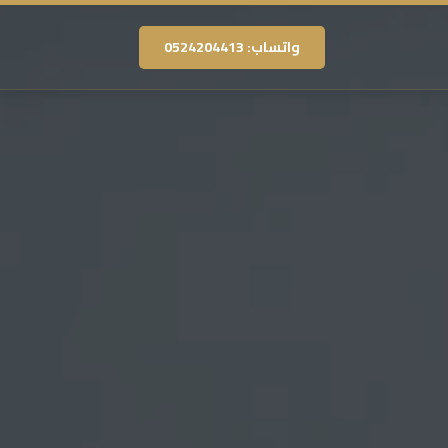
واتساب: 0524204413