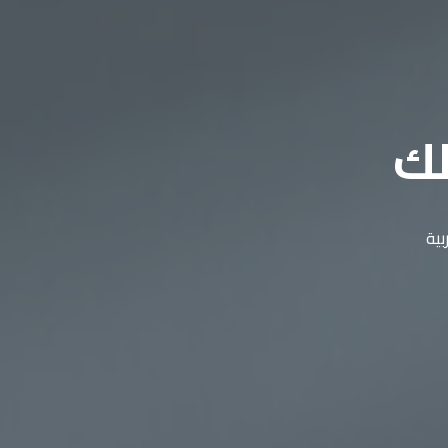
لك
بية