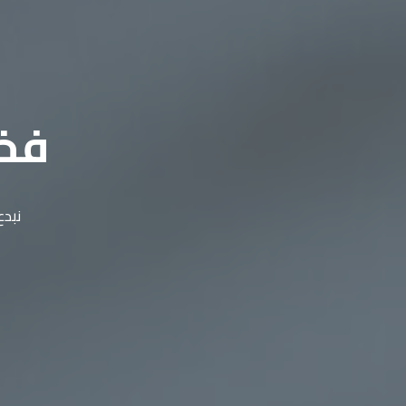
فخا
نبدع