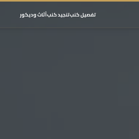
تفصيل كنب
تنجيد كنب
أثاث وديكور