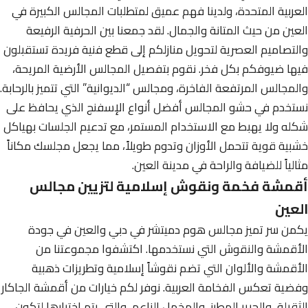
العربية المتحدة، ولدينا فهم عميق لمتطلبات المجالس الكبيرة في
العين من حيث المتانة والجمال. لقد جمعنا بين الحرفية الرفيعة
والتصاميم العصرية لتحويل منازلكم إلى قطع فنية فريدة تستقبلون
فيها ضيوفكم بكل فخر. نقوم بتفصيل المجالس الأرضية المريحة،
والمجالس المرتفعة الفاخرة، ومجالس “الديوانية” التي تتميز بالرحابة.
نستخدم في حشو المجالس أفضل أنواع الإسفنج الذي يحافظ على
شكله ولا يهبط مع الاستخدام المستمر، مع تدعيم الجلسات بهياكل
خشبية قوية تتحمل الأوزان وتدوم طويلاً، مما يجعل مجلسك مكاناً
مثالياً للضيافة والراحة في مدينة العين.
أقمشة فخمة ونقوش إسلامية لتزيين مجالس
العين
يكمن سر تميز مجالس هوم دميتشر في دبي والعين في جودة
الأقمشة والنقوش التي نستخدمها. اكتشفوا مجموعتنا من
الأقمشة والألوان التي تضم نقوشاً إسلامية وتطريزات ذهبية
وفضية تعكس الفخامة العربية. نوفر لكم خيارات من أقمشة الجاكار
الثقيلة، والحرير المطرز، والمخمل الناعم، والتي يتم اختيارها لتكون