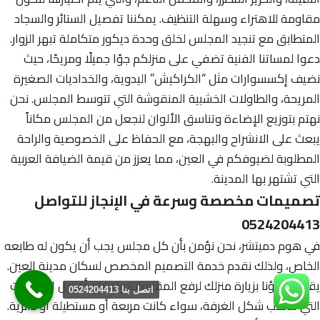
مقاومة للاهتراء وسهلة التنظيف. يمكننا تفصيل الستائر والسجاد
المتطابق مع تنجيد المجلس لخلق وحدة ديكور متكاملة تبهر الزوار.
دعوا لمساتنا الفنية تضفي على منزلكم جوًا جميلًا ومريحًا، حيث
نضيف إكسسوارات مثل “الكراكيش” اليدوية، والخداديات الصغيرة
المريحة، والطاولات الخشبية المنقوشة التي تتوسط المجلس. نحن
نهتم بتوزيع الإضاءة وتناسق الألوان لنجعل من المجلس مكاناً
يبعث على الانشراح والبهجة، مع الحفاظ على الخصوصية والراحة
المطلوبة لضيوفكم في العين، مما يعزز من قيمة الضيافة العربية
التي تشتهر بها المدينة.
تصميمات مخصصة وسرعة في الإنجاز للتواصل
0524204413
في هوم دميتشر، نحن نؤمن بأن كل مجلس يجب أن يكون له طابعه
الخاص، ولذلك نقدم خدمة التصميم المخصص لسكان مدينة العين.
يقوم خبراؤنا بزيارة منزلك لرفع المقاسات واقتراح أفضل التوزيعات
اتصل بنا 0524204413
التي تناسب شكل الغرفة، سواء كانت مربعة أو مستطيلة أو دائرية.