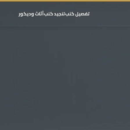
تفصيل كنب
تنجيد كنب
أثاث وديكور