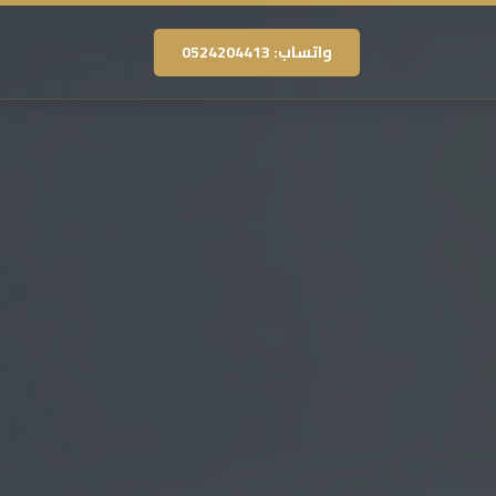
واتساب: 0524204413