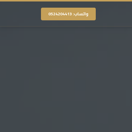
واتساب: 0524204413