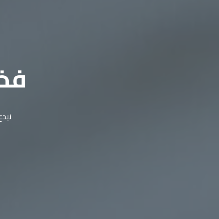
فخا
نبدع