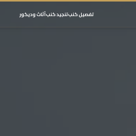
تفصيل كنب
تنجيد كنب
أثاث وديكور