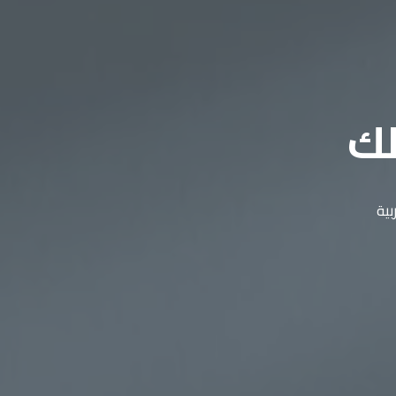
لك
بية