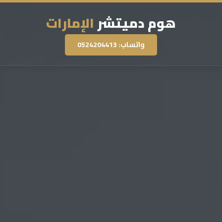
هوم دميتشر
الإمارات
واتساب: 0524204413