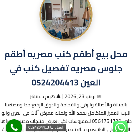
محل بيع أطقم كنب مصريه أطقم
جلوس مصريه تفصيل كنب في
العين 0524204413
📅 يونيو 23, 2026
|
👤 هوم دميتشر
بالمتانة والأصالة والرقى والفخامة والذوق الرفيع جدا ومصنعنا
البيت المميز المتكامل بحمد الله ونملك معرض أثاث فى العين وابو
ظبي 0561751739 للمفروشات لكى نعرض منتجات مصنعنا ويراها
العميل على الطبيعة ولذلك نقدم لكم عرضنا بفرش منازلكم بالاثاث
اتصل بنا 0524204413