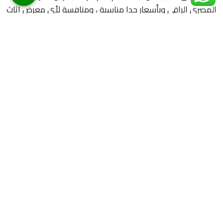
المصرى الراقى وبأسعار جدا مناسبة ، ومنافسة لأى معرض اثاث
مصرى فى كافة مدن الاماراتوندعوكم لزيارة معرضنا فى […]
اقرأ المزيد
رقم شركات تفصيل وتنجيد الكنب
في مصفح 0524204413
📅 يونيو 23, 2026
|
👤 هوم دميتشر
كل ما يتعلق بالأخشاب سواء الطبيعية أو المصنعة واستخدامها
في صنع أشياء تفيد الإنسان كالكراسي ومختلف الأثاث، وفي تجميل
وتزيين الجدران كالبراويز والديكورات الخشبية، وقد أبدع الإنسان منذ
القدم في عمل تصميمات لأعمال خشبية، حيث يوجد عدد لا نهائي