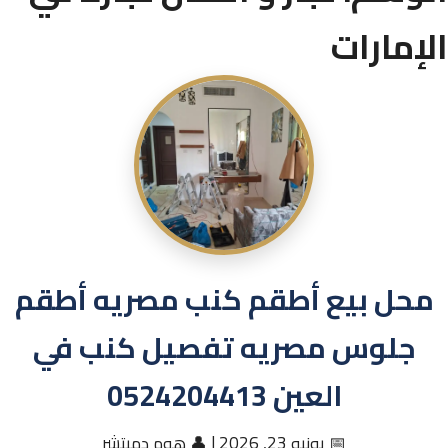
الإمارات
محل بيع أطقم كنب مصريه أطقم
جلوس مصريه تفصيل كنب في
العين 0524204413
📅 يونيو 23, 2026
|
👤 هوم دميتشر