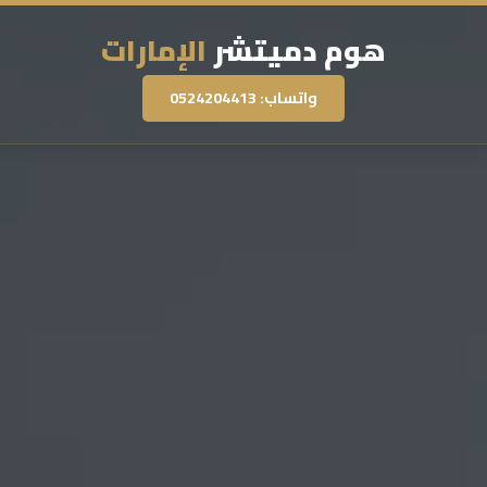
هوم دميتشر
الإمارات
واتساب: 0524204413