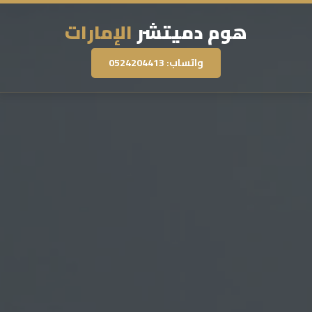
هوم دميتشر
الإمارات
واتساب: 0524204413