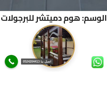
الوسم:
هوم دميتشر للبرجولات
اتصل بنا 0524204413
صيانة وتجديد البرجولات
📅 يونيو 12, 2026
|
👤 هوم دميتشر
خدمات الصيانة الشاملة من هوم دميتشر: حافظ على جمال أثاثك
في دبي العوامل الجوية في دبي من حرارة ورطوبة ورياح رملية قد