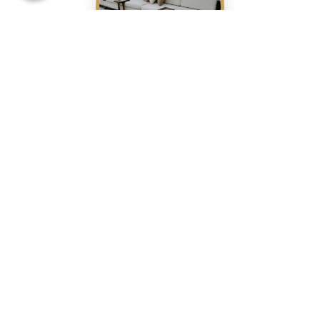
تفصيل كنب فاخر في دبي بأيدي
خبراء شركة هوم دميتشر
📅 يونيو 23, 2026
|
👤 هوم دميتشر
تفصيل كنب فاخر في دبي بأيدي خبراء شركة هوم دميتشر إن البحث
عن الكنب المثالي الذي يتناسب مع مساحة منزلك وذوقك الخاص
قد يكون رحلة شاقة، وهنا تبرز أهمية خدمات تفصيل الكنب التي
تقدمها شركة هوم دميتشر في دبي. نحن متخصصون في تنجيد
الكنب والمجالس وتفصيلها من الصفر في جميع مدن الإمارات
العربية المتحدة، لتلبي […]