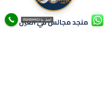
منجد مجالس في العين
اتصل بنا 0524204413
0524204413اتصل الان
📅 يونيو 23, 2026
|
👤 هوم دميتشر
محلات تنجيد الكنب في العين يوفر خدماتنا الفندقية وأقسام
الفندق جاهزة لتقديم الخدمات. ؟ منجد مجالس في العين مفروشات
العينالأسعار التي لا تتم مقارنتها والخصومات التي تتم للعملاء
الجدد.التفاصيل اليدوية والآلية حسب طلب العميل وذوقه
الخاص.استخدام خامات أصلية مستوردة من الخارج في كافة أعمال
التفصيل والتنجيد والتركيبإجراء تحضيرات الزفاف بكفاءة في وقت
قصير مع […]
اقرأ المزيد