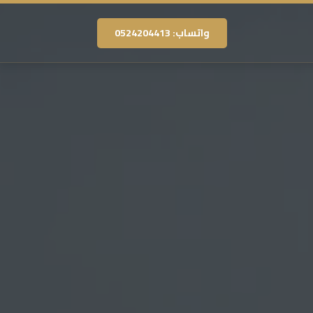
واتساب: 0524204413