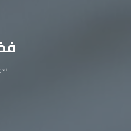
فخا
نبدع