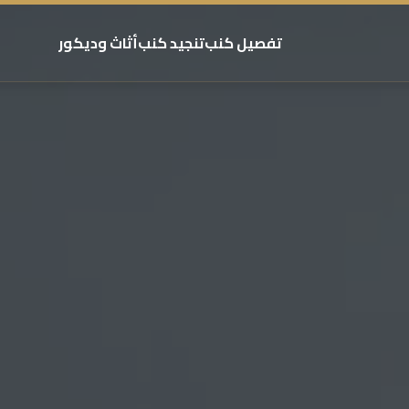
تفصيل كنب
تنجيد كنب
أثاث وديكور